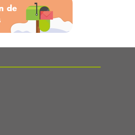
n de
s