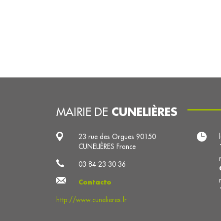
CUNELIÈRES
MAIRIE DE
23 rue des Orgues 90150
CUNELIÈRES France
03 84 23 30 36
Contacto
http://www.cunelieres.fr