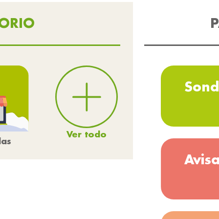
TORIO
P
Sond
Ver todo
das
Avis