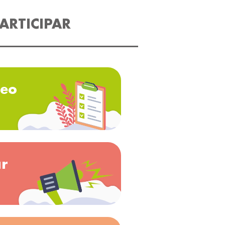
ARTICIPAR
eo
ar