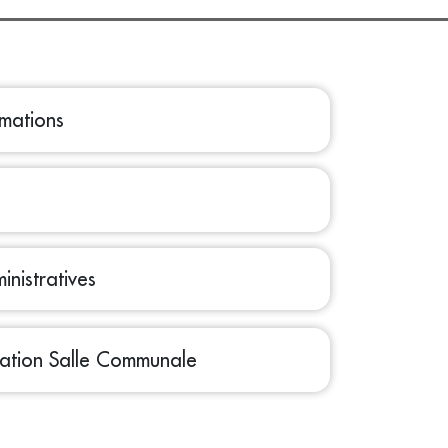
rmations
nistratives
cation Salle Communale